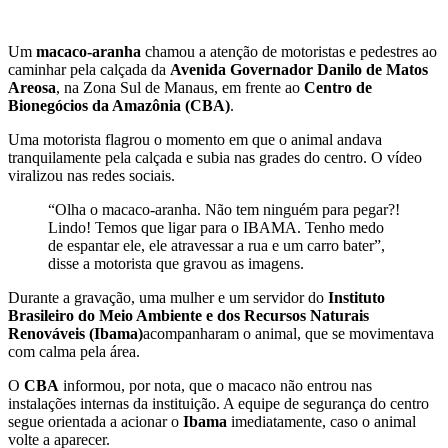
Um
macaco-aranha
chamou a atenção de motoristas e pedestres ao
caminhar pela calçada da
Avenida Governador Danilo de Matos
Areosa
, na Zona Sul de Manaus, em frente ao
Centro de
Bionegócios da Amazônia (CBA)
.
Uma motorista flagrou o momento em que o animal andava
tranquilamente pela calçada e subia nas grades do centro. O vídeo
viralizou nas redes sociais.
“Olha o macaco-aranha. Não tem ninguém para pegar?!
Lindo! Temos que ligar para o IBAMA. Tenho medo
de espantar ele, ele atravessar a rua e um carro bater”,
disse a motorista que gravou as imagens.
Durante a gravação, uma mulher e um servidor do
Instituto
Brasileiro do Meio Ambiente e dos Recursos Naturais
Renováveis (Ibama)
acompanharam o animal, que se movimentava
com calma pela área.
O
CBA
informou, por nota, que o macaco não entrou nas
instalações internas da instituição. A equipe de segurança do centro
segue orientada a acionar o
Ibama
imediatamente, caso o animal
volte a aparecer.