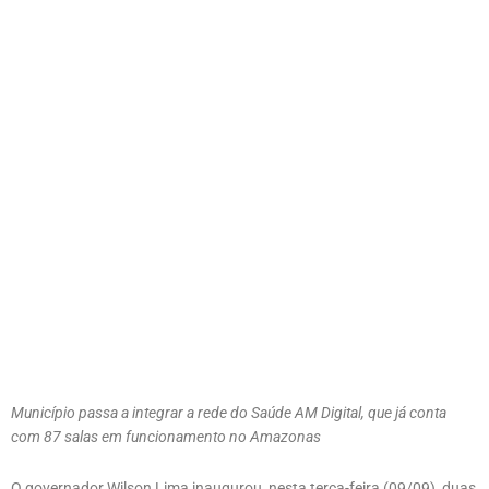
Município passa a integrar a rede do Saúde AM Digital, que já conta
com 87 salas em funcionamento no Amazonas
O governador Wilson Lima inaugurou, nesta terça-feira (09/09), duas