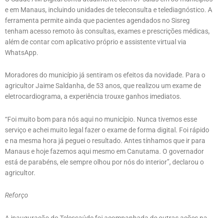
e em Manaus, incluindo unidades de teleconsulta e telediagnóstico. A
ferramenta permite ainda que pacientes agendados no Sisreg
tenham acesso remoto às consultas, exames e prescrições médicas,
além de contar com aplicativo próprio e assistente virtual via
WhatsApp.
Moradores do município já sentiram os efeitos da novidade. Para o
agricultor Jaime Saldanha, de 53 anos, que realizou um exame de
eletrocardiograma, a experiência trouxe ganhos imediatos.
“Foi muito bom para nós aqui no município. Nunca tivemos esse
serviço e achei muito legal fazer o exame de forma digital. Foi rápido
e na mesma hora já peguei o resultado. Antes tínhamos que ir para
Manaus e hoje fazemos aqui mesmo em Canutama. O governador
está de parabéns, ele sempre olhou por nós do interior”, declarou o
agricultor.
Reforço
A inauguração do Telessaúde foi acompanhada de outras ações na