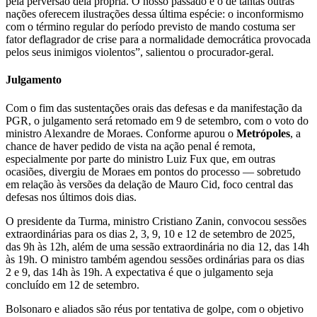
pela perversão dela própria. O nosso passado e o de tantas outras
nações oferecem ilustrações dessa última espécie: o inconformismo
com o término regular do período previsto de mando costuma ser
fator deflagrador de crise para a normalidade democrática provocada
pelos seus inimigos violentos”, salientou o procurador-geral.
Julgamento
Com o fim das sustentações orais das defesas e da manifestação da
PGR, o julgamento será retomado em 9 de setembro, com o voto do
ministro Alexandre de Moraes. Conforme apurou o
Metrópoles
, a
chance de haver pedido de vista na ação penal é remota,
especialmente por parte do ministro Luiz Fux que, em outras
ocasiões, divergiu de Moraes em pontos do processo — sobretudo
em relação às versões da delação de Mauro Cid, foco central das
defesas nos últimos dois dias.
O presidente da Turma, ministro Cristiano Zanin, convocou sessões
extraordinárias para os dias 2, 3, 9, 10 e 12 de setembro de 2025,
das 9h às 12h, além de uma sessão extraordinária no dia 12, das 14h
às 19h. O ministro também agendou sessões ordinárias para os dias
2 e 9, das 14h às 19h. A expectativa é que o julgamento seja
concluído em 12 de setembro.
Bolsonaro e aliados são réus por tentativa de golpe, com o objetivo