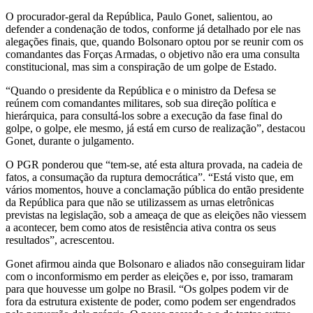
O procurador-geral da República, Paulo Gonet, salientou, ao
defender a condenação de todos, conforme já detalhado por ele nas
alegações finais, que, quando Bolsonaro optou por se reunir com os
comandantes das Forças Armadas, o objetivo não era uma consulta
constitucional, mas sim a conspiração de um golpe de Estado.
“Quando o presidente da República e o ministro da Defesa se
reúnem com comandantes militares, sob sua direção política e
hierárquica, para consultá-los sobre a execução da fase final do
golpe, o golpe, ele mesmo, já está em curso de realização”, destacou
Gonet, durante o julgamento.
O PGR ponderou que “tem-se, até esta altura provada, na cadeia de
fatos, a consumação da ruptura democrática”. “Está visto que, em
vários momentos, houve a conclamação pública do então presidente
da República para que não se utilizassem as urnas eletrônicas
previstas na legislação, sob a ameaça de que as eleições não viessem
a acontecer, bem como atos de resistência ativa contra os seus
resultados”, acrescentou.
Gonet afirmou ainda que Bolsonaro e aliados não conseguiram lidar
com o inconformismo em perder as eleições e, por isso, tramaram
para que houvesse um golpe no Brasil. “Os golpes podem vir de
fora da estrutura existente de poder, como podem ser engendrados