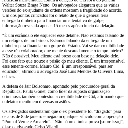
Walter Souza Braga Netto. Os advogados alegaram que as várias
versões do ex-ajudante de ordens mostram a fragilidade do acordo.
Um dos pontos criticados foi o relato de que o general teria
entregado dinheiro para financiar uma tentativa de golpe,
informação revelada apenas 15 meses após o início da delação.
“É um escândalo ele esquecer esse detalhe. Não estamos falando de
um relógio, de um brinco. Estamos falando da entrega de um
dinheiro para financiar um golpe de Estado. Vai se dar credibilidade
a esse réu colaborador, que mente descaradamente o tempo inteiro?
Não é possível. Meu cliente está preso com base na delação dele.
Foi esse fato que trouxe a prisão do meu cliente. É um irresponsável
esse tenente-coronel Mauro Cid. É um irresponsável, para ser
educado”, afirmou o advogado José Luis Mendes de Oliveira Lima,
o Juca.
A defesa de Jair Bolsonaro, apontado pelo procurador-geral da
República, Paulo Gonet, como líder da suposta organização
criminosa, também contestou a credibilidade de Cid, afirmando que
o delator mentiu em diversas ocasiões.
Os advogados sustentaram que o ex-presidente foi “dragado” para
os atos de 8 de janeiro e negaram qualquer vínculo com a operação
“Punhal Verde e Amarelo”. “Não há uma única prova [sobre isso]”,
disse o advogado Celso Vilardi.