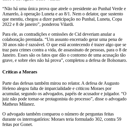
“Não há uma única prova que atrele o presidente ao Punhal Verde e
Amarelo, à operação Luneta e ao 8/1. Nem o delator, que sustento
que mentiu, chegou a dizer participação no Punhal, Luneta, Copa
2022 e 8 de janeiro”, ponderou Vilardi.
Para ele, as contradições e omissões de Cid deveriam anular a
colaboração premiada. “Um assunto encerrado gerar uma pena de
30 anos não é razoável. O que está acontecendo é trazer algo que se
traz para crimes contra a vida, de assassinato de pessoas, para o 8 de
Janeiro. Esses são os fatos que dão o contorno de uma acusação tão
grave, e sobre eles não há prova”, completou a defesa de Bolsonaro.
Críticas a Moraes
Parte das defesas também mirou no relator. A defesa de Augusto
Heleno alegou falta de imparcialidade e criticou Moraes por
acumular, segundo os advogados, papéis de acusador e julgador. “O
juiz não pode tornar-se protagonista do processo”, disse o advogado
Matheus Milanez.
O advogado também comparou o número de perguntas feitas
durante os interrogatórios: Moraes teria formulado 302, contra 59
feitas por Gonet.