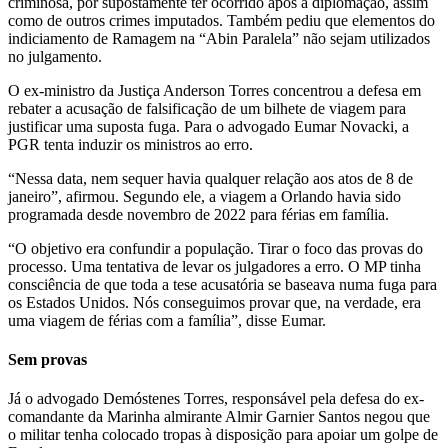
criminosa, por supostamente ter ocorrido após a diplomação, assim
como de outros crimes imputados. Também pediu que elementos do
indiciamento de Ramagem na “Abin Paralela” não sejam utilizados
no julgamento.
O ex-ministro da Justiça Anderson Torres concentrou a defesa em
rebater a acusação de falsificação de um bilhete de viagem para
justificar uma suposta fuga. Para o advogado Eumar Novacki, a
PGR tenta induzir os ministros ao erro.
“Nessa data, nem sequer havia qualquer relação aos atos de 8 de
janeiro”, afirmou. Segundo ele, a viagem a Orlando havia sido
programada desde novembro de 2022 para férias em família.
“O objetivo era confundir a população. Tirar o foco das provas do
processo. Uma tentativa de levar os julgadores a erro. O MP tinha
consciência de que toda a tese acusatória se baseava numa fuga para
os Estados Unidos. Nós conseguimos provar que, na verdade, era
uma viagem de férias com a família”, disse Eumar.
Sem provas
Já o advogado Demóstenes Torres, responsável pela defesa do ex-
comandante da Marinha almirante Almir Garnier Santos negou que
o militar tenha colocado tropas à disposição para apoiar um golpe de