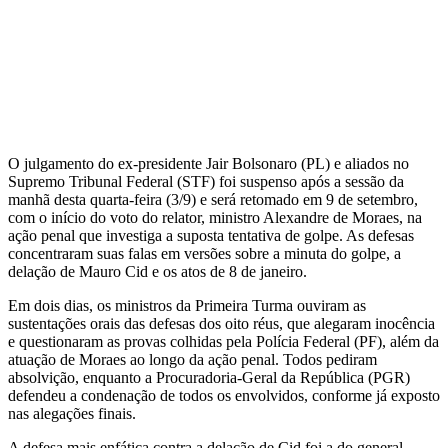
O julgamento do ex-presidente Jair Bolsonaro (PL) e aliados no
Supremo Tribunal Federal (STF) foi suspenso após a sessão da
manhã desta quarta-feira (3/9) e será retomado em 9 de setembro,
com o início do voto do relator, ministro Alexandre de Moraes, na
ação penal que investiga a suposta tentativa de golpe. As defesas
concentraram suas falas em versões sobre a minuta do golpe, a
delação de Mauro Cid e os atos de 8 de janeiro.
Em dois dias, os ministros da Primeira Turma ouviram as
sustentações orais das defesas dos oito réus, que alegaram inocência
e questionaram as provas colhidas pela Polícia Federal (PF), além da
atuação de Moraes ao longo da ação penal. Todos pediram
absolvição, enquanto a Procuradoria-Geral da República (PGR)
defendeu a condenação de todos os envolvidos, conforme já exposto
nas alegações finais.
A defesa mais enfática contra a delação de Cid foi a do general