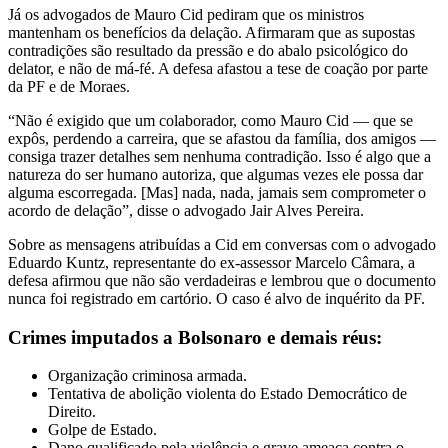
Já os advogados de Mauro Cid pediram que os ministros
mantenham os benefícios da delação. Afirmaram que as supostas
contradições são resultado da pressão e do abalo psicológico do
delator, e não de má-fé. A defesa afastou a tese de coação por parte
da PF e de Moraes.
“Não é exigido que um colaborador, como Mauro Cid — que se
expôs, perdendo a carreira, que se afastou da família, dos amigos —
consiga trazer detalhes sem nenhuma contradição. Isso é algo que a
natureza do ser humano autoriza, que algumas vezes ele possa dar
alguma escorregada. [Mas] nada, nada, jamais sem comprometer o
acordo de delação”, disse o advogado Jair Alves Pereira.
Sobre as mensagens atribuídas a Cid em conversas com o advogado
Eduardo Kuntz, representante do ex-assessor Marcelo Câmara, a
defesa afirmou que não são verdadeiras e lembrou que o documento
nunca foi registrado em cartório. O caso é alvo de inquérito da PF.
Crimes imputados a Bolsonaro e demais réus:
Organização criminosa armada.
Tentativa de abolição violenta do Estado Democrático de
Direito.
Golpe de Estado.
Dano qualificado pela violência e grave ameaça contra o