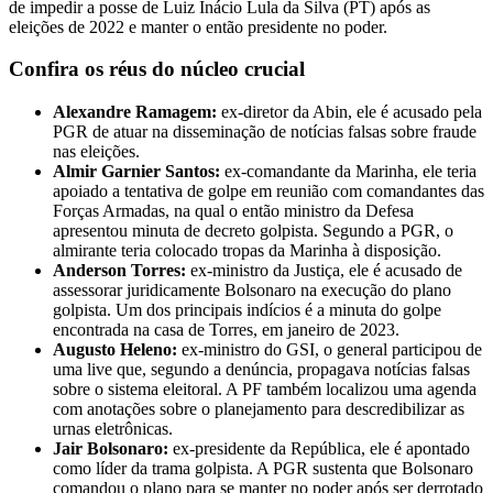
de impedir a posse de Luiz Inácio Lula da Silva (PT) após as
eleições de 2022 e manter o então presidente no poder.
Confira os réus do núcleo crucial
Alexandre Ramagem:
ex-diretor da Abin, ele é acusado pela
PGR de atuar na disseminação de notícias falsas sobre fraude
nas eleições.
Almir Garnier Santos:
ex-comandante da Marinha, ele teria
apoiado a tentativa de golpe em reunião com comandantes das
Forças Armadas, na qual o então ministro da Defesa
apresentou minuta de decreto golpista. Segundo a PGR, o
almirante teria colocado tropas da Marinha à disposição.
Anderson Torres:
ex-ministro da Justiça, ele é acusado de
assessorar juridicamente Bolsonaro na execução do plano
golpista. Um dos principais indícios é a minuta do golpe
encontrada na casa de Torres, em janeiro de 2023.
Augusto Heleno:
ex-ministro do GSI, o general participou de
uma live que, segundo a denúncia, propagava notícias falsas
sobre o sistema eleitoral. A PF também localizou uma agenda
com anotações sobre o planejamento para descredibilizar as
urnas eletrônicas.
Jair Bolsonaro:
ex-presidente da República, ele é apontado
como líder da trama golpista. A PGR sustenta que Bolsonaro
comandou o plano para se manter no poder após ser derrotado