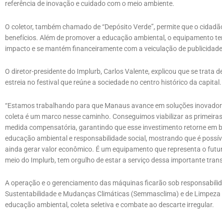
referência de inovação e cuidado com o meio ambiente.
O coletor, também chamado de “Depósito Verde”, permite que o cidadão
benefícios. Além de promover a educação ambiental, o equipamento tem 
impacto e se mantém financeiramente com a veiculação de publicidade
O diretor-presidente do Implurb, Carlos Valente, explicou que se trat
estreia no festival que reúne a sociedade no centro histórico da capital.
“Estamos trabalhando para que Manaus avance em soluções inovadora
coleta é um marco nesse caminho. Conseguimos viabilizar as primeir
medida compensatória, garantindo que esse investimento retorne em ben
educação ambiental e responsabilidade social, mostrando que é possíve
ainda gerar valor econômico. É um equipamento que representa o futur
meio do Implurb, tem orgulho de estar a serviço dessa importante tra
A operação e o gerenciamento das máquinas ficarão sob responsabilid
Sustentabilidade e Mudanças Climáticas (Semmasclima) e de Limpeza
educação ambiental, coleta seletiva e combate ao descarte irregular.