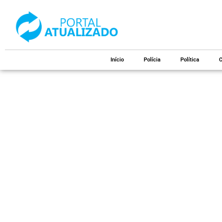
Início
Polícia
Política
C