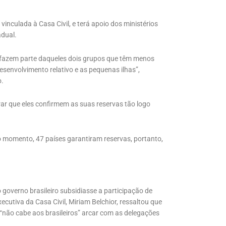
inculada à Casa Civil, e terá apoio dos ministérios
adual.
 fazem parte daqueles dois grupos que têm menos
senvolvimento relativo e as pequenas ilhas”,
o.
r que eles confirmem as suas reservas tão logo
 o momento, 47 países garantiram reservas, portanto,
overno brasileiro subsidiasse a participação de
ecutiva da Casa Civil, Miriam Belchior, ressaltou que
e “não cabe aos brasileiros” arcar com as delegações