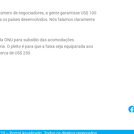
número de negociadores, a gente garantisse US$ 100
ra os países desenvolvidos. Nós falamos claramente
 pela ONU para subsídio das acomodações.
ia. O pleito é para que a faixa seja equiparada aos
cerca de US$ 250.
23 – Portal Atualizado. Todos os direitos reservados