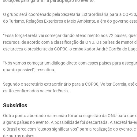
soluções para garantir a participação no evento.
O grupo será coordenado pela Secretaria Extraordinária para a COP30, v
do Turismo, Relações Exteriores e Meio Ambiente, além do governo est
“Essa força-tarefa vai começar dando atendimento aos 72 países, que
recursos, de acordo com a classificação da ONU. Os países de menor de
esclareceu o presidente da COP30, o embaixador André Corrêa do Lag
“Nós vamos começar um diálogo direto com esses países para assegura
quanto possível”, ressaltou.
Segundo o secretário extraordinário para a COP30, Valter Correia, até
estão confirmados na conferência.
Subsídios
Outro ponto abordado na reunião foi uma sugestão da ONU para que o g
alguns países no evento. A possibilidade foi descartada. A secretária-ex
o Brasil arca com “custos significativos” para a realização do evento, 
de outros países.