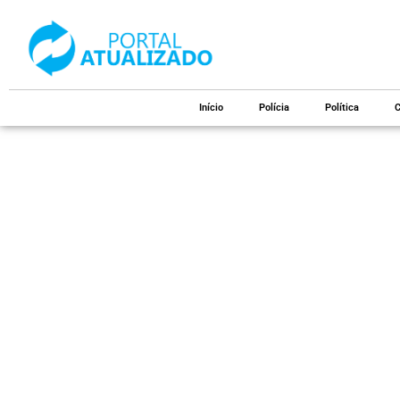
Início
Polícia
Política
C