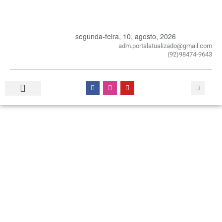
segunda-feira, 10, agosto, 2026
adm.portalatualizado@gmail.com
(92)98474-9643
Especial Publicitário