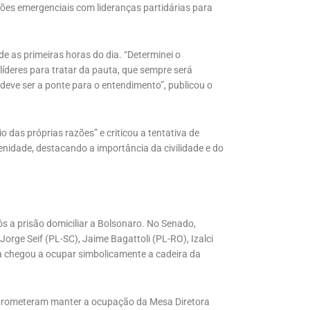
iões emergenciais com lideranças partidárias para
 as primeiras horas do dia. “Determinei o
íderes para tratar da pauta, que sempre será
 deve ser a ponte para o entendimento”, publicou o
 das próprias razões” e criticou a tentativa de
enidade, destacando a importância da civilidade e do
ôs a prisão domiciliar a Bolsonaro. No Senado,
rge Seif (PL-SC), Jaime Bagattoli (PL-RO), Izalci
a chegou a ocupar simbolicamente a cadeira da
prometeram manter a ocupação da Mesa Diretora