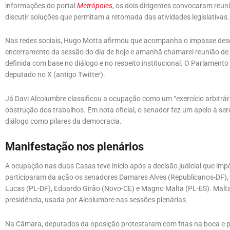
informações do portal
Metrópoles
, os dois dirigentes convocaram reun
discutir soluções que permitam a retomada das atividades legislativas.
Nas redes sociais, Hugo Motta afirmou que acompanha o impasse desde
encerramento da sessão do dia de hoje e amanhã chamarei reunião de l
definida com base no diálogo e no respeito institucional. O Parlamento
deputado no X (antigo Twitter).
Já Davi Alcolumbre classificou a ocupação como um “exercício arbitrário
obstrução dos trabalhos. Em nota oficial, o senador fez um apelo à ser
diálogo como pilares da democracia.
Manifestação nos plenários
A ocupação nas duas Casas teve início após a decisão judicial que imp
participaram da ação os senadores Damares Alves (Republicanos-DF), Jo
Lucas (PL-DF), Eduardo Girão (Novo-CE) e Magno Malta (PL-ES). Malt
presidência, usada por Alcolumbre nas sessões plenárias.
Na Câmara, deputados da oposição protestaram com fitas na boca e 