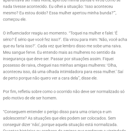
aparentava ser mais velha, apertou minha bunda e virou como se
nada tivesse acontecido. Eu olhei a situação: ‘Isso aconteceu
mesmo? Eu estou doido? Essa mulher apertou minha bunda?’”,
começou ele.
O influenciador reagiu ao momento. “Toquei na mulher e falei: ‘É
sério? É sério que você fez isso?’. Ela virou para mim: ‘Não, você acha
que eu faria isso?’. Cada vez que lembro disso me sobe uma raiva.
Meu sangue ferve. Eu entendo mais as mulheres no sentido da
insegurança que deve ser. Passar por situações assim. Fiquei
possesso de raiva, cheguei nas minhas amigas mulheres: ‘Olha,
aconteceu isso, dá uma olhada intimidadora para essa mulher.’ Saí
de perto porque não quero ver a cara dela”, disse ele.
Por fim, refletiu sobre como o ocorrido não deve ser normalizado só
pelo motivo de ele ser homem.
“Conseguem entender o perigo disso para uma criança e um
adolescente? As situações que eles podem ser colocados. Sem
conseguir dizer ‘não’, porque aquela situação está normalizada.
Quantas histórias eu conheço de amigos que perderam a virgindade