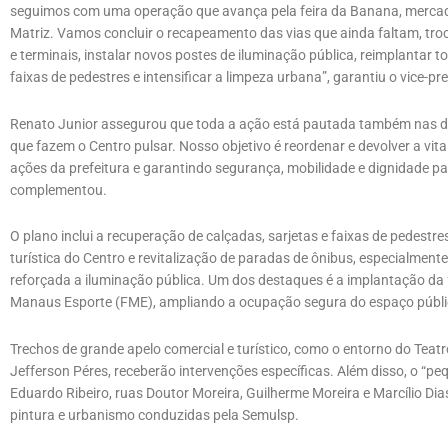
seguimos com uma operação que avança pela feira da Banana, mercado
Matriz. Vamos concluir o recapeamento das vias que ainda faltam, troc
e terminais, instalar novos postes de iluminação pública, reimplantar 
faixas de pedestres e intensificar a limpeza urbana”, garantiu o vice-pre
Renato Junior assegurou que toda a ação está pautada também nas dem
que fazem o Centro pulsar. Nosso objetivo é reordenar e devolver a vi
ações da prefeitura e garantindo segurança, mobilidade e dignidade par
complementou.
O plano inclui a recuperação de calçadas, sarjetas e faixas de pedestre
turística do Centro e revitalização de paradas de ônibus, especialmen
reforçada a iluminação pública. Um dos destaques é a implantação da
Manaus Esporte (FME), ampliando a ocupação segura do espaço público
Trechos de grande apelo comercial e turístico, como o entorno do Tea
Jefferson Péres, receberão intervenções específicas. Além disso, o “pe
Eduardo Ribeiro, ruas Doutor Moreira, Guilherme Moreira e Marcílio Dia
pintura e urbanismo conduzidas pela Semulsp.