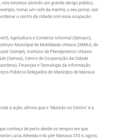
, nós estamos abrindo um grande abrigo público,
xemplo, tomar um café da manhã, o seu jantar, sair
reordenar o centro da cidade com essa ocupação
minf), Agricultura e Comércio Informal (Semacc),
nstituto Municipal de Mobilidade Urbana (IMMU), de
azer (Semjel), Instituto de Planejamento Urbano
úde (Semsa), Centro de Cooperação da Cidade
asclima), Finanças e Tecnologia da Informação
viços Públicos Delegados do Município de Manaus
 toda a ação, afirma que o “Mutirão no Centro” é a
que conheço de perto desde os tempos em que
rante Lúcia Almeida e do píer Manaus 355 e, agora,