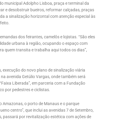
 municipal Adolpho Lisboa, praça e terminal da
ar e desobstruir bueiros, reformar calçadas, praças
toda a sinalização horizontal com atenção especial às
feito.
andas dos feirantes, camelôs e lojistas. “São eles
talidade urbana à região, ocupando o espaço com
a quem transita e trabalha aqui todos os dias”,
s, execução do novo plano de sinalização viária
te na avenida Getúlio Vargas, onde também será
 “Faixa Liberada”, em parceria com a Fundação
 por pedestres e ciclistas.
tro Amazonas, o porto de Manaus e o parque
queno centro”, que inclui as avenidas 7 de Setembro,
s, passará por revitalização estética com ações de