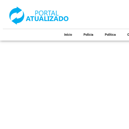
Início
Polícia
Política
C