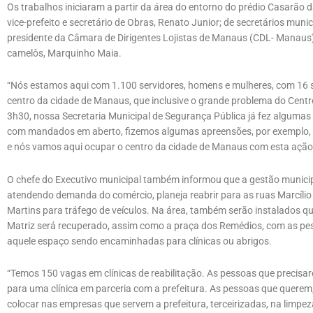
Os trabalhos iniciaram a partir da área do entorno do prédio Casarão 
vice-prefeito e secretário de Obras, Renato Junior; de secretários munic
presidente da Câmara de Dirigentes Lojistas de Manaus (CDL- Manaus), 
camelôs, Marquinho Maia.
“Nós estamos aqui com 1.100 servidores, homens e mulheres, com 16 s
centro da cidade de Manaus, que inclusive o grande problema do Centro, 
3h30, nossa Secretaria Municipal de Segurança Pública já fez alguma
com mandados em aberto, fizemos algumas apreensões, por exemplo, pr
e nós vamos aqui ocupar o centro da cidade de Manaus com esta ação i
O chefe do Executivo municipal também informou que a gestão municip
atendendo demanda do comércio, planeja reabrir para as ruas Marcílio 
Martins para tráfego de veículos. Na área, também serão instalados qu
Matriz será recuperado, assim como a praça dos Remédios, com as pe
aquele espaço sendo encaminhadas para clínicas ou abrigos.
“Temos 150 vagas em clínicas de reabilitação. As pessoas que precis
para uma clínica em parceria com a prefeitura. As pessoas que querem
colocar nas empresas que servem a prefeitura, terceirizadas, na limpez