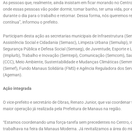
As pessoas que, realmente, ainda insistam em ficar morando no Centro
onde essas pessoas vão poder dormir, tomar banho, ter uma vida, por e
durante o dia para o trabalho e retornar. Dessa forma, nós queremos 
contínua”, informou o prefeito.
Participam desta ação as secretarias municipais de Infraestrutura (Se
Assistência Social e Cidadania (Semasc), Limpeza Urbana (Semulsp), I
Segurança Pública e Defesa Social (Semseg), de Juventude, Esporte e L
(Implurb), Trabalho e Inovação (Semtepi), Comunicação (Semcom), Sa
(CCC), Meio Ambiente, Sustentabilidade e Mudanças Climáticas (Semm
(Semef), Fundo Manaus Solidária (FMS) e Agência Reguladora dos Ser
(Ageman).
Ação integrada
O vice-prefeito e secretário de Obras, Renato Junior, que vai coordenar
maior operação já realizada pela Prefeitura de Manaus na região.
“Estamos coordenando uma força-tarefa sem precedentes no Centro, 
trabalhava na feira da Manaus Moderna. Já revitalizamos a área do mi