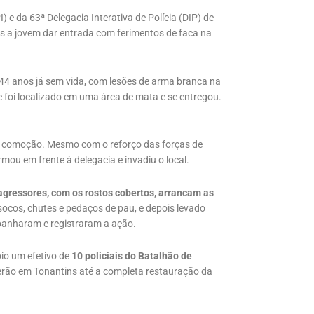
 e da 63ª Delegacia Interativa de Polícia (DIP) de
pós a jovem dar entrada com ferimentos de faca na
e 44 anos já sem vida, com lesões de arma branca na
me foi localizado em uma área de mata e se entregou.
de comoção. Mesmo com o reforço das forças de
mou em frente à delegacia e invadiu o local.
ressores, com os rostos cobertos, arrancam as
ocos, chutes e pedaços de pau, e depois levado
panharam e registraram a ação.
io um efetivo de
10 policiais do Batalhão de
erão em Tonantins até a completa restauração da