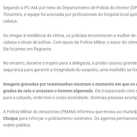
Segundo a PC-AM, por meio do Departamento de Polícia do Interior (DPI)
Tonantins, a equipe foi acionada por profissionais do hospital local a
cabeça.
Ao chegar à residência da vítima, os policiais encontraram a mulher d
cabeça e sinais de asfixia. Com apoio da Polícia Militar, o autor do cri
Ele foi preso em flagrante.
No entanto, durante o trajeto para a delegacia, a prisão causou gran
segurança para garantir a integridade do suspeito, uma multidão se for
Imagens gravadas por testemunhas mostram o momento em que os ag
grades da cela e arrastam o homem algemado.
Ele é espancado com s
para a calçada, onde teve o corpo incendiado. Diversas pessoas acom
A Polícia Militar do Amazonas (PMAM) informou que enviou ao municíp
Choque
para reforçar o policiamento ostensivo. Os agentes permanec
ordem pública.