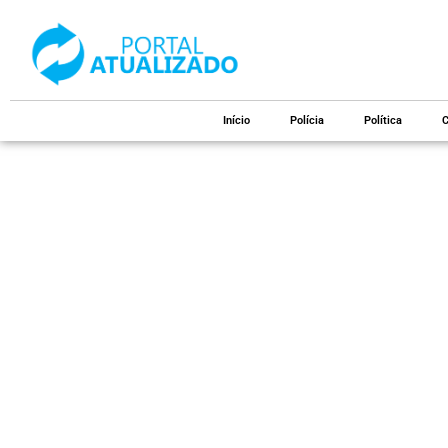
Início
Polícia
Política
C