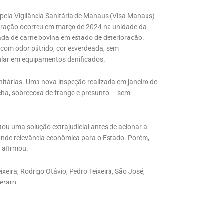
 pela Vigilância Sanitária de Manaus (Visa Manaus)
operação ocorreu em março de 2024 na unidade da
ada de carne bovina em estado de deterioração.
 com odor pútrido, cor esverdeada, sem
gular em equipamentos danificados.
nitárias. Uma nova inspeção realizada em janeiro de
cha, sobrecoxa de frango e presunto — sem
ou uma solução extrajudicial antes de acionar a
rande relevância econômica para o Estado. Porém,
 afirmou.
xeira, Rodrigo Otávio, Pedro Teixeira, São José,
eraro.