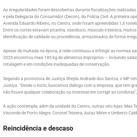
As irregularidades foram descobertas durante fiscalizações realizadas
e pela Delegacia do Consumidor (Decon), da Polícia Civil. A primeira 
Avenida Eduardo Ribeiro, no Centro, onde foram apreendidas 1,6 tonel
Entre os cortes estavam picanha, ossobuco, músculo e bisteca, muitos
identificação de validade ou procedência, armazenados de forma irre
Apesar de multada na época, a rede continuou a infringir as normas sa
2025 encontrou mais 185 kg de alimentos impróprios — incluindo salsi
rotulagem e em condições inadequadas de conservação.
Segundo a promotora de Justiça Sheyla Andrade dos Santos, o MP tent
Justiça. “Desde o início, buscamos diálogo com a empresa, que tem g
não houve qualquer colaboração ou interesse em corrigir as condutas”,
A ação contempla, além da unidade do Centro, outras oito lojas: Max Tei
Visconde de Porto Alegre, Coronel Teixeira, Autaz Mirim e Umberto Cald
Reincidência e descaso