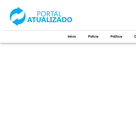
Início
Polícia
Política
C