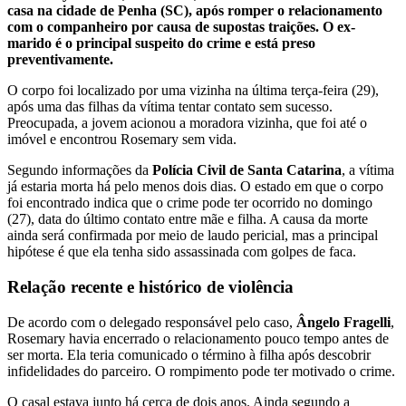
casa na cidade de Penha (SC), após romper o relacionamento
com o companheiro por causa de supostas traições. O ex-
marido é o principal suspeito do crime e está preso
preventivamente.
O corpo foi localizado por uma vizinha na última terça-feira (29),
após uma das filhas da vítima tentar contato sem sucesso.
Preocupada, a jovem acionou a moradora vizinha, que foi até o
imóvel e encontrou Rosemary sem vida.
Segundo informações da
Polícia Civil de Santa Catarina
, a vítima
já estaria morta há pelo menos dois dias. O estado em que o corpo
foi encontrado indica que o crime pode ter ocorrido no domingo
(27), data do último contato entre mãe e filha. A causa da morte
ainda será confirmada por meio de laudo pericial, mas a principal
hipótese é que ela tenha sido assassinada com golpes de faca.
Relação recente e histórico de violência
De acordo com o delegado responsável pelo caso,
Ângelo Fragelli
,
Rosemary havia encerrado o relacionamento pouco tempo antes de
ser morta. Ela teria comunicado o término à filha após descobrir
infidelidades do parceiro. O rompimento pode ter motivado o crime.
O casal estava junto há cerca de dois anos. Ainda segundo a