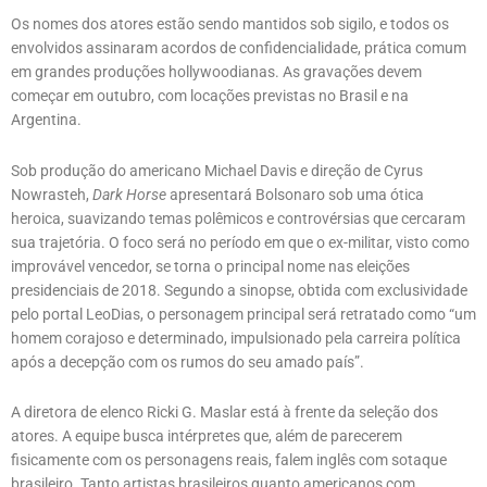
Os nomes dos atores estão sendo mantidos sob sigilo, e todos os
envolvidos assinaram acordos de confidencialidade, prática comum
em grandes produções hollywoodianas. As gravações devem
começar em outubro, com locações previstas no Brasil e na
Argentina.
Sob produção do americano Michael Davis e direção de Cyrus
Nowrasteh,
Dark Horse
apresentará Bolsonaro sob uma ótica
heroica, suavizando temas polêmicos e controvérsias que cercaram
sua trajetória. O foco será no período em que o ex-militar, visto como
improvável vencedor, se torna o principal nome nas eleições
presidenciais de 2018. Segundo a sinopse, obtida com exclusividade
pelo portal LeoDias, o personagem principal será retratado como “um
homem corajoso e determinado, impulsionado pela carreira política
após a decepção com os rumos do seu amado país”.
A diretora de elenco Ricki G. Maslar está à frente da seleção dos
atores. A equipe busca intérpretes que, além de parecerem
fisicamente com os personagens reais, falem inglês com sotaque
brasileiro. Tanto artistas brasileiros quanto americanos com