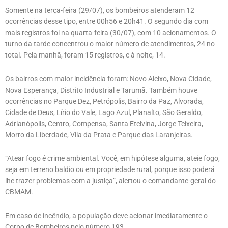
Somente na terça-feira (29/07), os bombeiros atenderam 12
ocorrências desse tipo, entre 00h56 e 20h41. O segundo dia com
mais registros foi na quarta-feira (30/07), com 10 acionamentos. O
turno da tarde concentrou o maior número de atendimentos, 24 no
total. Pela manhã, foram 15 registros, e à noite, 14.
Os bairros com maior incidência foram: Novo Aleixo, Nova Cidade,
Nova Esperança, Distrito Industrial e Tarumã. Também houve
ocorrências no Parque Dez, Petrópolis, Bairro da Paz, Alvorada,
Cidade de Deus, Lírio do Vale, Lago Azul, Planalto, São Geraldo,
Adrianópolis, Centro, Compensa, Santa Etelvina, Jorge Teixeira,
Morro da Liberdade, Vila da Prata e Parque das Laranjeiras.
“Atear fogo é crime ambiental. Você, em hipótese alguma, ateie fogo,
seja em terreno baldio ou em propriedade rural, porque isso poderá
lhe trazer problemas com a justiça”, alertou o comandante-geral do
CBMAM.
Em caso de incêndio, a população deve acionar imediatamente o
Corpo de Bombeiros pelo número 193.