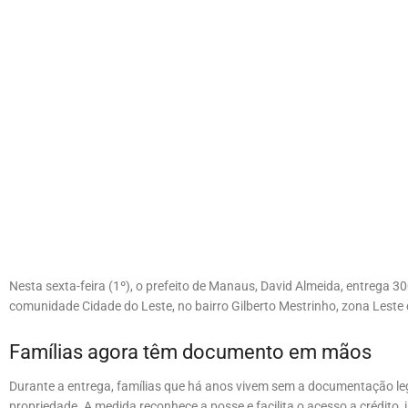
Nesta sexta-feira (1º), o prefeito de Manaus, David Almeida, entrega 3
comunidade Cidade do Leste, no bairro Gilberto Mestrinho, zona Leste 
Famílias agora têm documento em mãos
Durante a entrega, famílias que há anos vivem sem a documentação lega
propriedade. A medida reconhece a posse e facilita o acesso a crédito, 