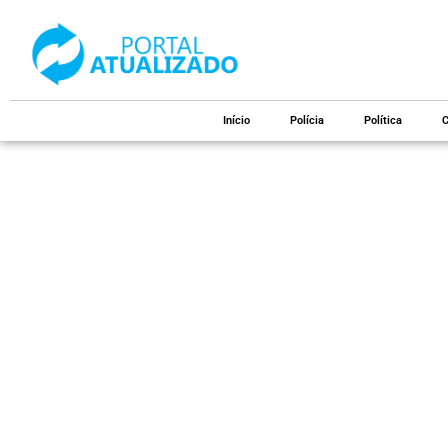
Início
Polícia
Política
C