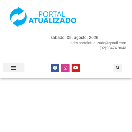
sábado, 08, agosto, 2026
adm.portalatualizado@gmail.com
(92)98474-9643
Especial Publicitário