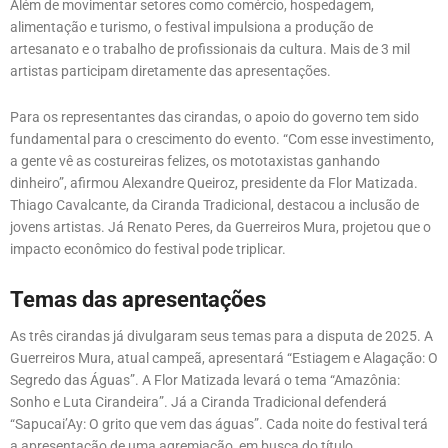
Além de movimentar setores como comércio, hospedagem,
alimentação e turismo, o festival impulsiona a produção de
artesanato e o trabalho de profissionais da cultura. Mais de 3 mil
artistas participam diretamente das apresentações.
Para os representantes das cirandas, o apoio do governo tem sido
fundamental para o crescimento do evento. “Com esse investimento,
a gente vê as costureiras felizes, os mototaxistas ganhando
dinheiro”, afirmou Alexandre Queiroz, presidente da Flor Matizada.
Thiago Cavalcante, da Ciranda Tradicional, destacou a inclusão de
jovens artistas. Já Renato Peres, da Guerreiros Mura, projetou que o
impacto econômico do festival pode triplicar.
Temas das apresentações
As três cirandas já divulgaram seus temas para a disputa de 2025. A
Guerreiros Mura, atual campeã, apresentará “Estiagem e Alagação: O
Segredo das Águas”. A Flor Matizada levará o tema “Amazônia:
Sonho e Luta Cirandeira”. Já a Ciranda Tradicional defenderá
“Sapucai’Ay: O grito que vem das águas”. Cada noite do festival terá
a apresentação de uma agremiação, em busca do título.