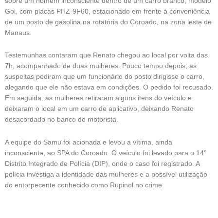
sobre um homem inconsciente dentro de um carro branco, modelo
Gol, com placas PHZ-9F60, estacionado em frente à conveniência
de um posto de gasolina na rotatória do Coroado, na zona leste de
Manaus.
Testemunhas contaram que Renato chegou ao local por volta das
7h, acompanhado de duas mulheres. Pouco tempo depois, as
suspeitas pediram que um funcionário do posto dirigisse o carro,
alegando que ele não estava em condições. O pedido foi recusado.
Em seguida, as mulheres retiraram alguns itens do veículo e
deixaram o local em um carro de aplicativo, deixando Renato
desacordado no banco do motorista.
A equipe do Samu foi acionada e levou a vítima, ainda
inconsciente, ao SPA do Coroado. O veículo foi levado para o 14°
Distrito Integrado de Polícia (DIP), onde o caso foi registrado. A
polícia investiga a identidade das mulheres e a possível utilização
do entorpecente conhecido como Rupinol no crime.