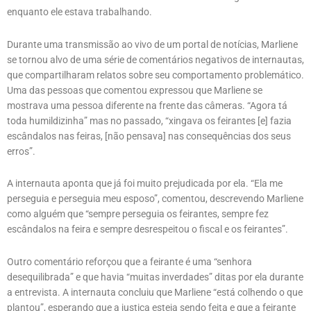
enquanto ele estava trabalhando.
Durante uma transmissão ao vivo de um portal de notícias, Marliene
se tornou alvo de uma série de comentários negativos de internautas,
que compartilharam relatos sobre seu comportamento problemático.
Uma das pessoas que comentou expressou que Marliene se
mostrava uma pessoa diferente na frente das câmeras. “Agora tá
toda humildizinha” mas no passado, “xingava os feirantes [e] fazia
escândalos nas feiras, [não pensava] nas consequências dos seus
erros”.
A internauta aponta que já foi muito prejudicada por ela. “Ela me
perseguia e perseguia meu esposo”, comentou, descrevendo Marliene
como alguém que “sempre perseguia os feirantes, sempre fez
escândalos na feira e sempre desrespeitou o fiscal e os feirantes”.
Outro comentário reforçou que a feirante é uma “senhora
desequilibrada” e que havia “muitas inverdades” ditas por ela durante
a entrevista. A internauta concluiu que Marliene “está colhendo o que
plantou”, esperando que a justiça esteja sendo feita e que a feirante