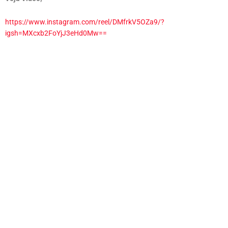
https://www.instagram.com/reel/DMfrkV5OZa9/?
igsh=MXcxb2FoYjJ3eHd0Mw==