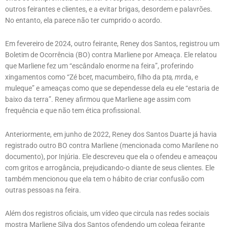
outros feirantes e clientes, e a evitar brigas, desordem e palavrões.
No entanto, ela parece não ter cumprido o acordo.
Em fevereiro de 2024, outro feirante, Reney dos Santos, registrou um
Boletim de Ocorrência (BO) contra Marliene por Ameaça. Ele relatou
que Marliene fez um “escândalo enorme na feira”, proferindo
xingamentos como “Zé b
cet
, macumbeiro, filho da p
ta, m
rda, e
muleque” e ameaças como que se dependesse dela eu ele “estaria de
baixo da terra”. Reney afirmou que Marliene age assim com
frequência e que não tem ética profissional.
Anteriormente, em junho de 2022, Reney dos Santos Duarte já havia
registrado outro BO contra Marliene (mencionada como Marilene no
documento), por Injúria. Ele descreveu que ela o ofendeu e ameaçou
com gritos e arrogância, prejudicando-o diante de seus clientes. Ele
também mencionou que ela tem o hábito de criar confusão com
outras pessoas na feira.
Além dos registros oficiais, um vídeo que circula nas redes sociais
mostra Marliene Silva dos Santos ofendendo um colega feirante