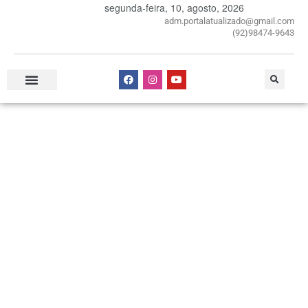
segunda-feira, 10, agosto, 2026
adm.portalatualizado@gmail.com
(92)98474-9643
Especial Publicitário