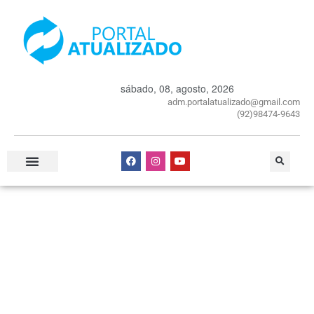
sábado, 08, agosto, 2026
adm.portalatualizado@gmail.com
(92)98474-9643
Especial Publicitário