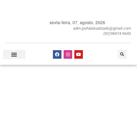
sexta-feira, 07, agosto, 2026
adm.portalatualizado@gmail.com
(92)98474-9643
Especial Publicitário