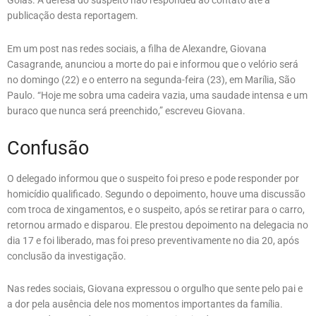
Goiás. A defesa do suspeito não respondeu ao contato até a
publicação desta reportagem.
Em um post nas redes sociais, a filha de Alexandre, Giovana
Casagrande, anunciou a morte do pai e informou que o velório será
no domingo (22) e o enterro na segunda-feira (23), em Marília, São
Paulo. “Hoje me sobra uma cadeira vazia, uma saudade intensa e um
buraco que nunca será preenchido,” escreveu Giovana.
Confusão
O delegado informou que o suspeito foi preso e pode responder por
homicídio qualificado. Segundo o depoimento, houve uma discussão
com troca de xingamentos, e o suspeito, após se retirar para o carro,
retornou armado e disparou. Ele prestou depoimento na delegacia no
dia 17 e foi liberado, mas foi preso preventivamente no dia 20, após
conclusão da investigação.
Nas redes sociais, Giovana expressou o orgulho que sente pelo pai e
a dor pela ausência dele nos momentos importantes da família.