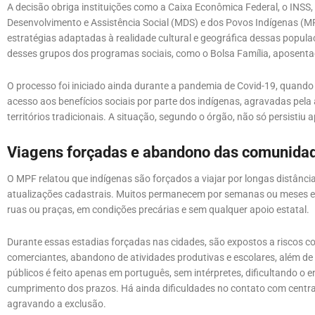
A decisão obriga instituições como a Caixa Econômica Federal, o INSS, 
Desenvolvimento e Assistência Social (MDS) e dos Povos Indígenas (M
estratégias adaptadas à realidade cultural e geográfica dessas populaç
desses grupos dos programas sociais, como o Bolsa Família, aposentado
O processo foi iniciado ainda durante a pandemia de Covid-19, quando o
acesso aos benefícios sociais por parte dos indígenas, agravadas pel
territórios tradicionais. A situação, segundo o órgão, não só persistiu
Viagens forçadas e abandono das comunida
O MPF relatou que indígenas são forçados a viajar por longas distância
atualizações cadastrais. Muitos permanecem por semanas ou meses 
ruas ou praças, em condições precárias e sem qualquer apoio estatal.
Durante essas estadias forçadas nas cidades, são expostos a riscos c
comerciantes, abandono de atividades produtivas e escolares, além de 
públicos é feito apenas em português, sem intérpretes, dificultando o
cumprimento dos prazos. Há ainda dificuldades no contato com centra
agravando a exclusão.