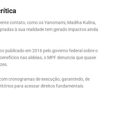
rítica
ecente contato, como os Yanomami, Madiha Kulina,
aptadas à sua realidade tem gerado impactos ainda
ico publicado em 2016 pelo governo federal sobre o
 benefícios nas aldeias, o MPF denuncia que quase
izes.
 com cronogramas de execução, garantindo, de
rritórios para acessar direitos fundamentais.