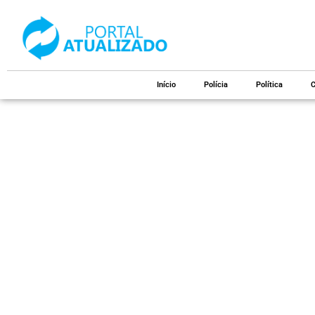
Início
Polícia
Política
C