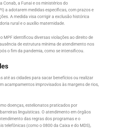
a Conab, a Funai e os ministérios do
PI) a adotarem medidas específicas, com prazos e
ões. A medida visa corrigir a exclusão histórica
ria rural e o auxílio maternidade.
 MPF identificou diversas violações ao direito de
a ausência de estrutura mínima de atendimento nos
 após o fim da pandemia, como se intensificou.
des
s até as cidades para sacar benefícios ou realizar
em acampamentos improvisados às margens de rios,
omo doenças, estelionatos praticados por
barreiras linguísticas. O atendimento em órgãos
 entendimento das regras dos programas e o
is telefônicas (como o 0800 da Caixa e do MDS),