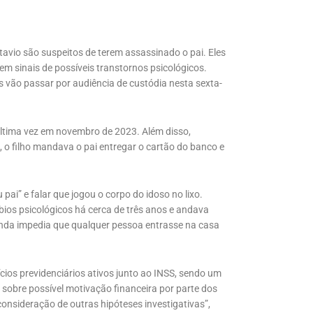
avio são suspeitos de terem assassinado o pai. Eles
em sinais de possíveis transtornos psicológicos.
s vão passar por audiência de custódia nesta sexta-
 última vez em novembro de 2023. Além disso,
, o filho mandava o pai entregar o cartão do banco e
ai” e falar que jogou o corpo do idoso no lixo.
bios psicológicos há cerca de três anos e andava
nda impedia que qualquer pessoa entrasse na casa
efícios previdenciários ativos junto ao INSS, sendo um
 sobre possível motivação financeira por parte dos
consideração de outras hipóteses investigativas”,