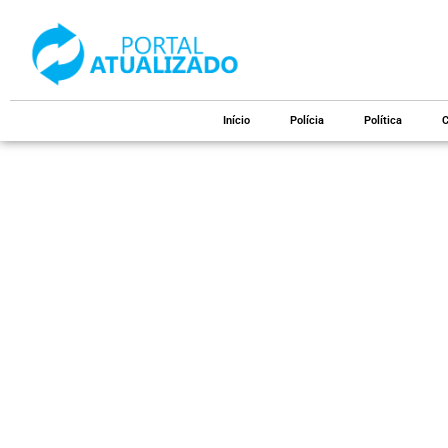
Início
Polícia
Política
C