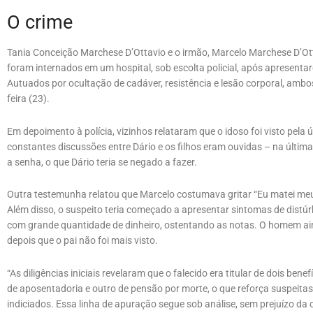
O crime
Tania Conceição Marchese D’Ottavio e o irmão, Marcelo Marchese D’Ott
foram internados em um hospital, sob escolta policial, após apresentar
Autuados por ocultação de cadáver, resistência e lesão corporal, ambo
feira (23).
Em depoimento à polícia, vizinhos relataram que o idoso foi visto pela
constantes discussões entre Dário e os filhos eram ouvidas – na última
a senha, o que Dário teria se negado a fazer.
Outra testemunha relatou que Marcelo costumava gritar “Eu matei meu p
Além disso, o suspeito teria começado a apresentar sintomas de distúr
com grande quantidade de dinheiro, ostentando as notas. O homem ai
depois que o pai não foi mais visto.
“As diligências iniciais revelaram que o falecido era titular de dois ben
de aposentadoria e outro de pensão por morte, o que reforça suspeitas
indiciados. Essa linha de apuração segue sob análise, sem prejuízo da 