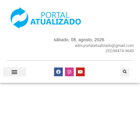
sábado, 08, agosto, 2026
adm.portalatualizado@gmail.com
(92)98474-9643
Especial Publicitário