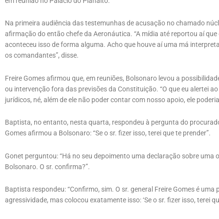
em reunião no Palácio do Planalto.
Na primeira audiência das testemunhas de acusação no chamado núcle
afirmação do então chefe da Aeronáutica. “A mídia até reportou aí que 
aconteceu isso de forma alguma. Acho que houve aí uma má interpreta
os comandantes”, disse.
Freire Gomes afirmou que, em reuniões, Bolsonaro levou a possibilida
ou intervenção fora das previsões da Constituição. “O que eu alertei ao 
jurídicos, né, além de ele não poder contar com nosso apoio, ele poderi
Baptista, no entanto, nesta quarta, respondeu à pergunta do procurado
Gomes afirmou a Bolsonaro: “Se o sr. fizer isso, terei que te prender”.
Gonet perguntou: “Há no seu depoimento uma declaração sobre uma o
Bolsonaro. O sr. confirma?”.
Baptista respondeu: “Confirmo, sim. O sr. general Freire Gomes é uma 
agressividade, mas colocou exatamente isso: ‘Se o sr. fizer isso, terei qu