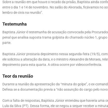
Sobre a reunião em que houve o recado da prisão, Baptista ainda con
entre o dia 1 e 14 de novembro. No salão do Alvorada, ficávamos no so
lembro de civis na reunião”.
Testemunha
Baptista Júnior é testemunha de acusação convocada pela Procurador
penal que analisa suposta trama golpista do chamado núcleo 1, grupo d
parte.
Baptista Júnior prestaria depoimento nessa segunda-feira (19/5), co
ele solicitou a alteração da data, e o ministro Alexandre de Moraes, r
depoimento para esta quarta. A oitiva ocorre por videoconferência.
Teor da reunião
Durante a reunião da apresentação da “minuta do golpe”, o ex-comanda
Defesa se a documentação previa a “não assunção do cargo pelo novo pre
Com a falta de respostas, Baptista Júnior entendeu que haveria uma or
Lula da Silva (PT). Dessa forma, ele se negou a sequer receber a minut