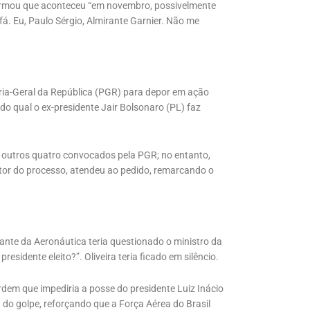
firmou que aconteceu “em novembro, possivelmente
fá. Eu, Paulo Sérgio, Almirante Garnier. Não me
ia-Geral da República (PGR) para depor em ação
o qual o ex-presidente Jair Bolsonaro (PL) faz
m outros quatro convocados pela PGR; no entanto,
elator do processo, atendeu ao pedido, remarcando o
nte da Aeronáutica teria questionado o ministro da
sidente eleito?”. Oliveira teria ficado em silêncio.
dem que impediria a posse do presidente Luiz Inácio
a do golpe, reforçando que a Força Aérea do Brasil