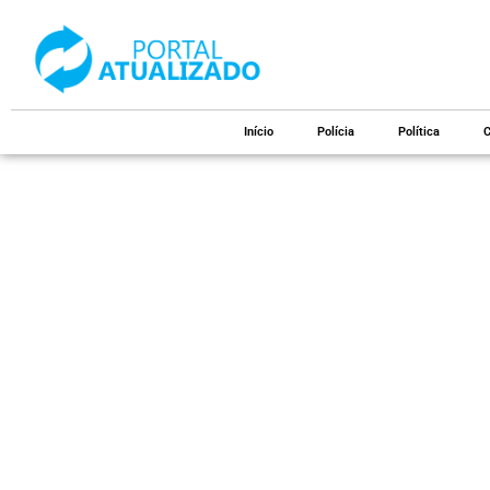
Início
Polícia
Política
C