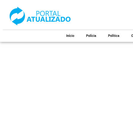
Início
Polícia
Política
C