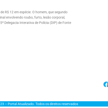
tia de R$ 12 em espécie. O homem, que segundo
nal envolvendo roubo, furto, lesão corporal,
5ª Delegacia Interativa de Polícia (DIP) de Fonte
23 – Portal Atualizado. Todos os direitos reservados