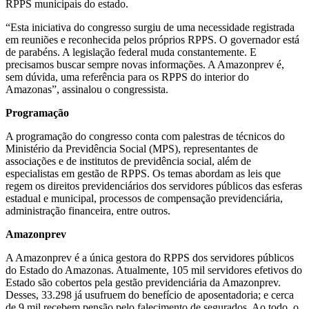
RPPS municipais do estado.
“Esta iniciativa do congresso surgiu de uma necessidade registrada
em reuniões e reconhecida pelos próprios RPPS. O governador está
de parabéns. A legislação federal muda constantemente. E
precisamos buscar sempre novas informações. A Amazonprev é,
sem dúvida, uma referência para os RPPS do interior do
Amazonas”, assinalou o congressista.
Programação
A programação do congresso conta com palestras de técnicos do
Ministério da Previdência Social (MPS), representantes de
associações e de institutos de previdência social, além de
especialistas em gestão de RPPS. Os temas abordam as leis que
regem os direitos previdenciários dos servidores públicos das esferas
estadual e municipal, processos de compensação previdenciária,
administração financeira, entre outros.
Amazonprev
A Amazonprev é a única gestora do RPPS dos servidores públicos
do Estado do Amazonas. Atualmente, 105 mil servidores efetivos do
Estado são cobertos pela gestão previdenciária da Amazonprev.
Desses, 33.298 já usufruem do benefício de aposentadoria; e cerca
de 9 mil recebem pensão pelo falecimento de segurados. Ao todo, o