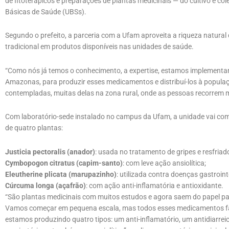
de fitoterápicos e preparações de plantas medicinais — do cultivo e 
Básicas de Saúde (UBSs).
Segundo o prefeito, a parceria com a Ufam aproveita a riqueza natura
tradicional em produtos disponíveis nas unidades de saúde.
“Como nós já temos o conhecimento, a expertise, estamos implementan
Amazonas, para produzir esses medicamentos e distribuí-los à popula
contempladas, muitas delas na zona rural, onde as pessoas recorrem m
Com laboratório-sede instalado no campus da Ufam, a unidade vai come
de quatro plantas:
Justicia pectoralis (anador)
: usada no tratamento de gripes e resfriad
Cymbopogon citratus (capim-santo)
: com leve ação ansiolítica;
Eleutherine plicata (marupazinho)
: utilizada contra doenças gastroint
Cúrcuma longa (açafrão)
: com ação anti-inflamatória e antioxidante.
“São plantas medicinais com muitos estudos e agora saem do papel pa
Vamos começar em pequena escala, mas todos esses medicamentos far
estamos produzindo quatro tipos: um anti-inflamatório, um antidiarrei