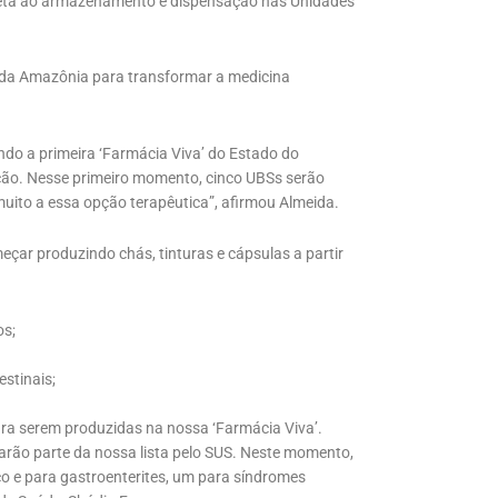
coleta ao armazenamento e dispensação nas Unidades
l da Amazônia para transformar a medicina
do a primeira ‘Farmácia Viva’ do Estado do
ção. Nesse primeiro momento, cinco UBSs serão
uito a essa opção terapêutica”, afirmou Almeida.
çar produzindo chás, tinturas e cápsulas a partir
os;
estinais;
ra serem produzidas na nossa ‘Farmácia Viva’.
ão parte da nossa lista pelo SUS. Neste momento,
co e para gastroenterites, um para síndromes