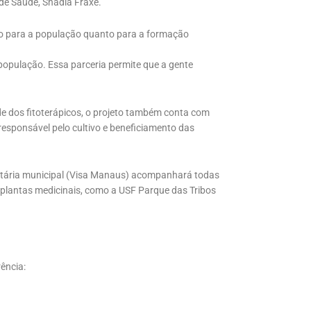
 de Saúde, Shádia Fraxe.
nto para a população quanto para a formação
população. Essa parceria permite que a gente
de dos fitoterápicos, o projeto também conta com
responsável pelo cultivo e beneficiamento das
nitária municipal (Visa Manaus) acompanhará todas
lantas medicinais, como a USF Parque das Tribos
ência: