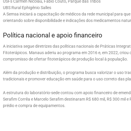
USFs Carmen Nicolau, Fábio Couto, Parque das Tribos
UBS Rural Ephigênio Salles
A Semsa iniciará a capacitação de médicos da rede municipal para que
orientando sobre disponibilidade e indicações dos medicamentos natur
Política nacional e apoio financeiro
A iniciativa segue diretrizes das políticas nacionais de Práticas Integ
Fitoterápicos. Manaus aderiu ao programa em 2016 e, em 2022, criou 
compromisso de ofertar fitoterápicos de produção local à população.
Além da produção e distribuição, o programa busca valorizar o uso trad
tradicionais e promover educação em saúde para o uso correto das pla
A estrutura do laboratório-sede contou com apoio financeiro de emen
Serafim Corrêa e Marcelo Serafim destinaram R$ 680 mil, R$ 300 mil e 
prédio e compra de equipamentos.