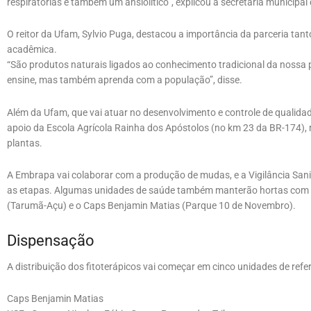
respiratórias e também um ansiolítico”, explicou a secretária municipal
O reitor da Ufam, Sylvio Puga, destacou a importância da parceria ta
acadêmica.
“São produtos naturais ligados ao conhecimento tradicional da nossa 
ensine, mas também aprenda com a população”, disse.
Além da Ufam, que vai atuar no desenvolvimento e controle de qualida
apoio da Escola Agrícola Rainha dos Apóstolos (no km 23 da BR-174), 
plantas.
A Embrapa vai colaborar com a produção de mudas, e a Vigilância Sa
as etapas. Algumas unidades de saúde também manterão hortas com p
(Tarumã-Açu) e o Caps Benjamin Matias (Parque 10 de Novembro).
Dispensação
A distribuição dos fitoterápicos vai começar em cinco unidades de refer
Caps Benjamin Matias