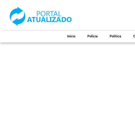
Início
Polícia
Política
C