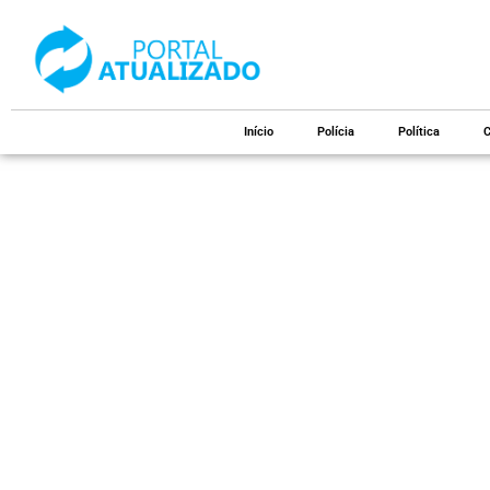
Início
Polícia
Política
C