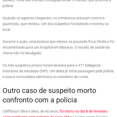
assalto. Uma das vítimas conseguiu avisar o marido, que acionou a
polícia.
Quando os agentes chegaram, os criminosos atiraram contra a
guarnição, que revidou. Um dos suspeitos foi baleado e morreu no
local.
Durante a ação, uma pessoa que estava na pousada ficou ferida e foi
encaminhada para um hospital em Manaus. O estado de saúde da
vítima não foi divulgado.
Os três suspeitos presos foram levados para a 31ª Delegacia
Interativa de Iranduba (DIP). Um deles já tinha passagem pela polícia
e usava tornozeleira eletrônica no momento do crime.
Outro caso de suspeito morto
confronto com a polícia
Clefferson Silva e Silva, de 40 anos,
foi morto no dia 8 de fevereiro
após confronto com policiais da Core-AM
no bairro Jorge Teixeira,