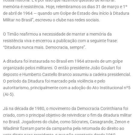
nossa história. E é por isso que fazemos questão de lembrar:
memória é resistência. Hoje, relembramos os dias 31 de março e 1º
de abril de 1964 — quando um Golpe de Estado deu início à Ditadura
Militar no Brasil”, escreveu o clube nas redes sociais.
O Timão reafirmou a necessidade de manter a memória da
resistência viva e encerrou a publicação com a seguinte frase:
“Ditadura nunca mais. Democracia, sempre”.
A ditadura foi instaurada no Brasil em 1964 através de um golpe
organizado pelos militares. O então presidente João Goulart foi
deposto e Humberto Castello Branco assumiu a cadeira presidencial.
O período da Ditadura foi marcado pela violência e pelo
autoritarismo, principalmente com a adoção do Ato Institucional nº5
(AI-5).
Já na década de 1980, o movimento da Democracia Corinthiana foi
criado, com o principal objetivo de reivindicar o fim da ditadura militar
no Brasil. Jogadores do clube, como Sócrates, Casagrande, Zenon e
Wladimir fizeram parte da campanha pela retomada do direito ao
voto direto para presidente, o que não acontecia desde 1960.