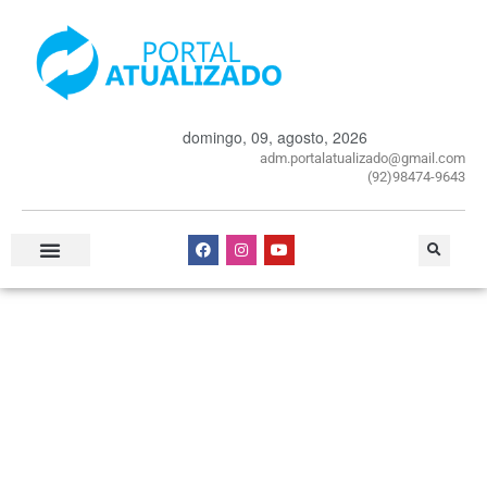
domingo, 09, agosto, 2026
adm.portalatualizado@gmail.com
(92)98474-9643
Especial Publicitário