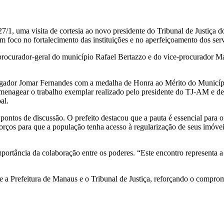
, 27/1, uma visita de cortesia ao novo presidente do Tribunal de Just
 com foco no fortalecimento das instituições e no aperfeiçoamento dos s
procurador-geral do município Rafael Bertazzo e do vice-procurador 
rgador Jomar Fernandes com a medalha de Honra ao Mérito do Municípi
enagear o trabalho exemplar realizado pelo presidente do TJ-AM e de
al.
 pontos de discussão. O prefeito destacou que a pauta é essencial para 
ços para que a população tenha acesso à regularização de seus imóveis,
ortância da colaboração entre os poderes. “Este encontro representa a b
e a Prefeitura de Manaus e o Tribunal de Justiça, reforçando o compro