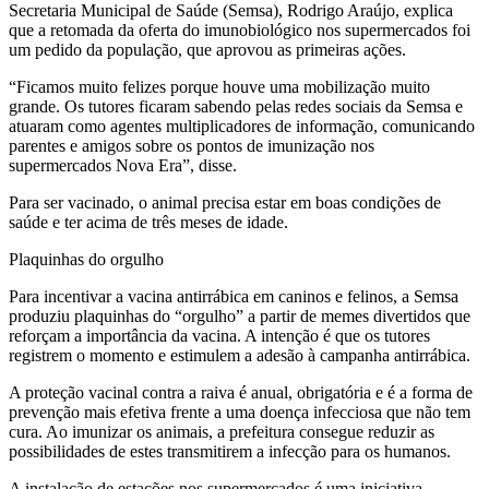
Secretaria Municipal de Saúde (Semsa), Rodrigo Araújo, explica
que a retomada da oferta do imunobiológico nos supermercados foi
um pedido da população, que aprovou as primeiras ações.
“Ficamos muito felizes porque houve uma mobilização muito
grande. Os tutores ficaram sabendo pelas redes sociais da Semsa e
atuaram como agentes multiplicadores de informação, comunicando
parentes e amigos sobre os pontos de imunização nos
supermercados Nova Era”, disse.
Para ser vacinado, o animal precisa estar em boas condições de
saúde e ter acima de três meses de idade.
Plaquinhas do orgulho
Para incentivar a vacina antirrábica em caninos e felinos, a Semsa
produziu plaquinhas do “orgulho” a partir de memes divertidos que
reforçam a importância da vacina. A intenção é que os tutores
registrem o momento e estimulem a adesão à campanha antirrábica.
A proteção vacinal contra a raiva é anual, obrigatória e é a forma de
prevenção mais efetiva frente a uma doença infecciosa que não tem
cura. Ao imunizar os animais, a prefeitura consegue reduzir as
possibilidades de estes transmitirem a infecção para os humanos.
A instalação de estações nos supermercados é uma iniciativa