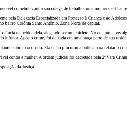
ulnerável cometido contra sua colega de trabalho, uma mulher de 47 a
nte pela Delegacia Especializada em Proteçao à Criança e ao Adolescen
no bairro Colônia Santo Antônio, Zona Norte da capital.
ância na bebida dela, alegando ser um chiclete. No entanto, após alg
o infrator. Após o crime, foi deixada em uma praça perto de sua residê
tando sobre o ocorrido. Ela então procurou a polícia para relatar o crim
erável contra a mulher. A ordem judicial foi decretada pela 2ª Vara Cr
sposição da Justiça.