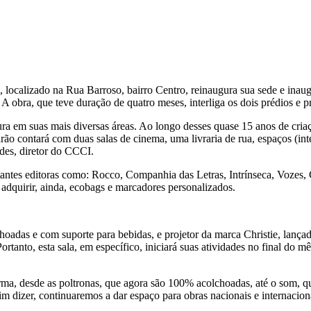
, localizado na Rua Barroso, bairro Centro, reinaugura sua sede e inau
A obra, que teve duração de quatro meses, interliga os dois prédios e p
ura em suas mais diversas áreas. Ao longo desses quase 15 anos de cria
rão contará com duas salas de cinema, uma livraria de rua, espaços (int
ndes, diretor do CCCI.
tantes editoras como: Rocco, Companhia das Letras, Intrínseca, Vozes,
 adquirir, ainda, ecobags e marcadores personalizados.
hoadas e com suporte para bebidas, e projetor da marca Christie, lan
ortanto, esta sala, em específico, iniciará suas atividades no final do 
a, desde as poltronas, que agora são 100% acolchoadas, até o som, que 
im dizer, continuaremos a dar espaço para obras nacionais e internacio