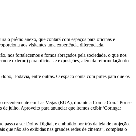
gura o prédio anexo, que contará com espaços para oficinas e
roporciona aos visitantes uma experiência diferenciada.
ção, nos fortalecemos e fomos abraçados pela sociedade, o que nos
erno e externo) para oficinas e exposições, além da reformulação do
 Globo, Todavia, entre outras. O espaço conta com pufes para que os
çado recentemente em Las Vegas (EUA), durante a Comic Con. “Por se
mês de julho. Aproveito para anunciar que iremos exibir ‘Coringa:
passa a ser Dolby Digital, e embutido por trás da tela de projeção.
nais que não são exibidas nas grandes redes de cinema”, completa o