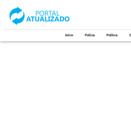
Início
Polícia
Política
C