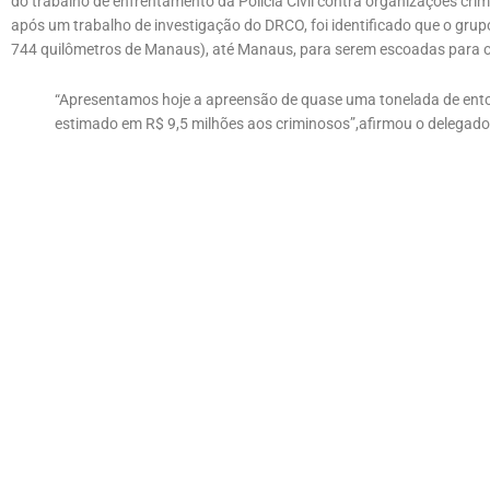
do trabalho de enfrentamento da Polícia Civil contra organizações cr
após um trabalho de investigação do DRCO, foi identificado que o gru
744 quilômetros de Manaus), até Manaus, para serem escoadas para ou
“Apresentamos hoje a apreensão de quase uma tonelada de ento
estimado em R$ 9,5 milhões aos criminosos”,afirmou o delegado