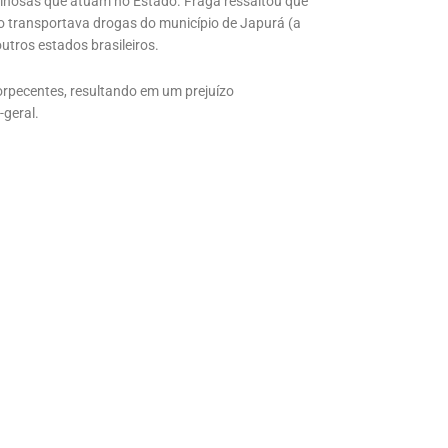
iminosas que atuam no Estado. Fraga ressaltou que
po transportava drogas do município de Japurá (a
tros estados brasileiros.
rpecentes, resultando em um prejuízo
-geral.