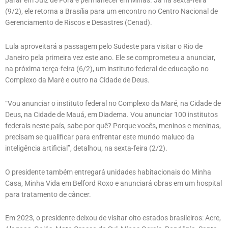
parar em Juiz de Fora e permanecer em Minas. Já na sexta-feira
(9/2), ele retorna a Brasília para um encontro no Centro Nacional de
Gerenciamento de Riscos e Desastres (Cenad).
Lula aproveitará a passagem pelo Sudeste para visitar o Rio de
Janeiro pela primeira vez este ano. Ele se comprometeu a anunciar,
na próxima terça-feira (6/2), um instituto federal de educação no
Complexo da Maré e outro na Cidade de Deus.
“Vou anunciar o instituto federal no Complexo da Maré, na Cidade de
Deus, na Cidade de Mauá, em Diadema. Vou anunciar 100 institutos
federais neste país, sabe por quê? Porque vocês, meninos e meninas,
precisam se qualificar para enfrentar este mundo maluco da
inteligência artificial”, detalhou, na sexta-feira (2/2).
O presidente também entregará unidades habitacionais do Minha
Casa, Minha Vida em Belford Roxo e anunciará obras em um hospital
para tratamento de câncer.
Em 2023, o presidente deixou de visitar oito estados brasileiros: Acre,