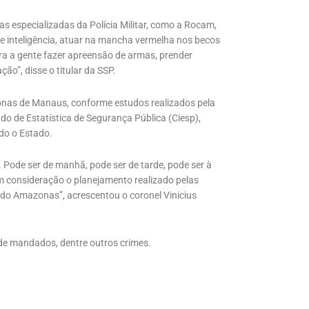
s especializadas da Polícia Militar, como a Rocam,
e inteligência, atuar na mancha vermelha nos becos
ara a gente fazer apreensão de armas, prender
o”, disse o titular da SSP.
zonas de Manaus, conforme estudos realizados pela
o de Estatística de Segurança Pública (Ciesp),
do o Estado.
. Pode ser de manhã, pode ser de tarde, pode ser à
em consideração o planejamento realizado pelas
 do Amazonas”, acrescentou o coronel Vinicius
de mandados, dentre outros crimes.