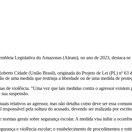
Assembleia Legislativa do Amazonas (Aleam), no ano de 2023, destaca-s
Roberto Cidade (União Brasil), originada do Projeto de Lei (PL) nº 63 
ão de uma medida que restrinja a liberdade ou de uma medida de proteçã
as de violência. “Uma vez que tais medidas contra o agressor existem pa
e sua suspensão.
ssuais relativos ao agressor, mas não detalha como deve ser essa comuni
l responsável pela soltura do acusado, devendo ser realizada por escrito
normas gerais sobre segurança escolar. A medida visa inibir a ocorrênci
egurança e violência escolar; o estabelecimento de procedimentos e ro