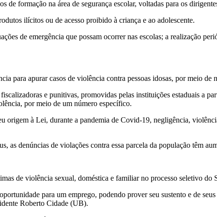
s de formação na área de segurança escolar, voltadas para os dirigentes
dutos ilícitos ou de acesso proibido à criança e ao adolescente.
ações de emergência que possam ocorrer nas escolas; a realização peri
úncia para apurar casos de violência contra pessoas idosas, por meio d
iscalizadoras e punitivas, promovidas pelas instituições estaduais a part
iolência, por meio de um número específico.
 origem à Lei, durante a pandemia de Covid-19, negligência, violência
 as denúncias de violações contra essa parcela da população têm aum
timas de violência sexual, doméstica e familiar no processo seletivo d
oportunidade para um emprego, podendo prover seu sustento e de seus fi
idente Roberto Cidade (UB).