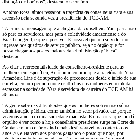
distinção de horários”, destacou o secretário.
Antônio Rosa Júnior ressaltou a trajetória da conselheira Yara e sua
ascensão pela segunda vez à presidência do TCE-AM.
“A primeira mensagem que a chegada da conselheira Yara passa não
só para os servidores, mas para a coletividade amazonense e do
Brasil em geral, é que é possível. É possível que um servidor que
ingresse nos quadros de serviço público, seja no órgão que for,
possa chegar aos postos maiores da administração pública”,
destacou.
Ao citar a representatividade da conselheira-presidente para as
mulheres em específico, Antônio relembrou que a trajetória de Yara
Amazônia Lins é de superação de preconceitos desde o início de sua
carreira, em um período onde os direitos das mulheres eram ainda
escassos na sociedade. Yara é servidora de carreira do TCE-AM há
48 anos.
“A gente sabe das dificuldades que as mulheres sofrem não só na
administração pública, como também no setor privado, até porque
vivemos ainda em uma sociedade machista. E uma coisa que me dá
orgulho é ver como a hoje conselheira-presidente surge na Corte de
Contas em um cenário ainda mais desfavorável, no contexto dos
anos 70, e ela vem aos poucos galgando o posto que hoje, por
talento e muito trabalho, alcança”, comentou o secretário-geral.