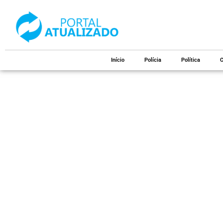
Início
Polícia
Política
C