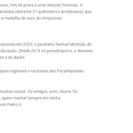
ouro, três de prata e uma menção honrosa. O
randuba (distante 27 quilômetros de Manaus), que
uxe a medalha de ouro do Amazonas.
mazonas em 2023, o paratleta Samuel Miranda, de
Educação. Desde 2019 no paradesporto, o discente
so e do dardo.
apas regionais e nacionais das Paralimpíadas
tas coisas. Fiz amigos, sorri, chorei, fui
na, quero manter sempre em minha
om Pedro II.