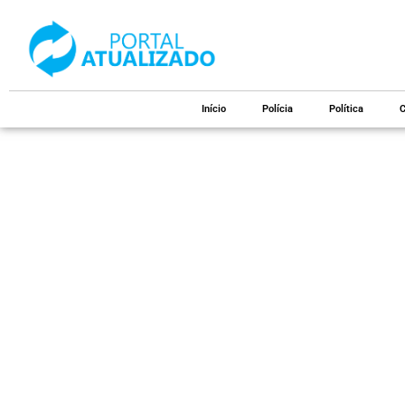
Início
Polícia
Política
C