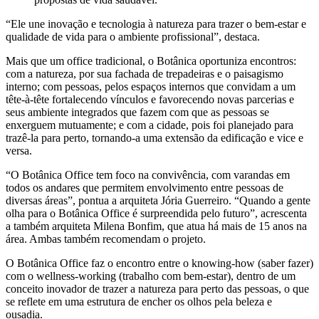
“Ele une inovação e tecnologia à natureza para trazer o bem-estar e
qualidade de vida para o ambiente profissional”, destaca.
Mais que um office tradicional, o Botânica oportuniza encontros:
com a natureza, por sua fachada de trepadeiras e o paisagismo
interno; com pessoas, pelos espaços internos que convidam a um
tête-à-tête fortalecendo vínculos e favorecendo novas parcerias e
seus ambiente integrados que fazem com que as pessoas se
enxerguem mutuamente; e com a cidade, pois foi planejado para
trazê-la para perto, tornando-a uma extensão da edificação e vice e
versa.
“O Botânica Office tem foco na convivência, com varandas em
todos os andares que permitem envolvimento entre pessoas de
diversas áreas”, pontua a arquiteta Jória Guerreiro. “Quando a gente
olha para o Botânica Office é surpreendida pelo futuro”, acrescenta
a também arquiteta Milena Bonfim, que atua há mais de 15 anos na
área. Ambas também recomendam o projeto.
O Botânica Office faz o encontro entre o knowing-how (saber fazer)
com o wellness-working (trabalho com bem-estar), dentro de um
conceito inovador de trazer a natureza para perto das pessoas, o que
se reflete em uma estrutura de encher os olhos pela beleza e
ousadia.