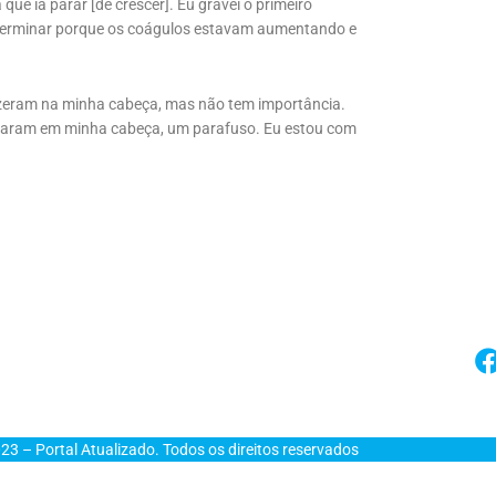
que ia parar [de crescer]. Eu gravei o primeiro
terminar porque os coágulos estavam aumentando e
 fizeram na minha cabeça, mas não tem importância.
 acharam em minha cabeça, um parafuso. Eu estou com
23 – Portal Atualizado. Todos os direitos reservados