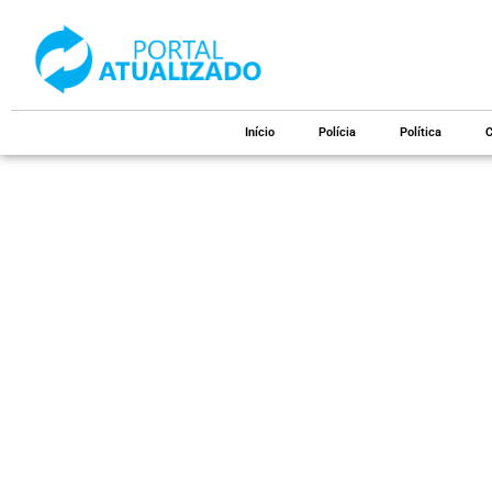
Início
Polícia
Política
C