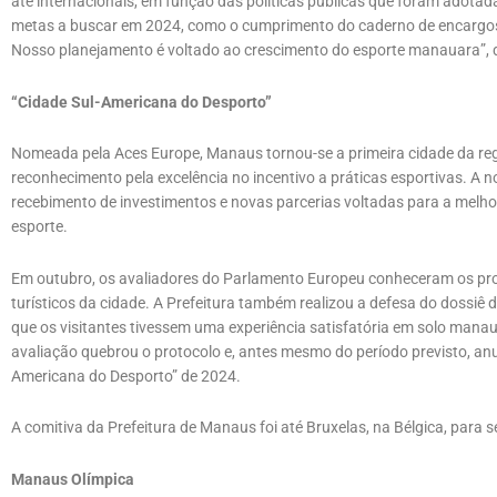
até internacionais, em função das políticas públicas que foram adotad
metas a buscar em 2024, como o cumprimento do caderno de encargos 
Nosso planejamento é voltado ao crescimento do esporte manauara”, d
“Cidade Sul-Americana do Desporto”
Nomeada pela Aces Europe, Manaus tornou-se a primeira cidade da reg
reconhecimento pela excelência no incentivo a práticas esportivas. A
recebimento de investimentos e novas parcerias voltadas para a melho
esporte.
Em outubro, os avaliadores do Parlamento Europeu conheceram os proj
turísticos da cidade. A Prefeitura também realizou a defesa do dossiê
que os visitantes tivessem uma experiência satisfatória em solo manau
avaliação quebrou o protocolo e, antes mesmo do período previsto, an
Americana do Desporto” de 2024.
A comitiva da Prefeitura de Manaus foi até Bruxelas, na Bélgica, para s
Manaus Olímpica