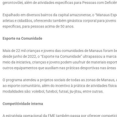
gerontovôlei, além de atividades específicas para Pessoas com Deficiê
Espalhado em diversos bairros da capital amazonense, o “Manaus Esp
atletas e cidadãos, oferecendo também ginástica corporal para jovens e
específicas, para pessoas acima de 50 anos.
Esporte na Comunidade
Mais de 22 mil crianças e jovens das comunidades de Manaus foram b
desde junho de 2022, o “Esporte na Comunidade” ultrapassou a marca 
meio da iniciativa, crianças e jovens podem usufruir de materiais espor
outros equipamentos que auxiliam nas práticas desportivas nas áreas p
O programa atendeu a projetos sociais de todas as zonas de Manaus, 
ao esporte comunitário, além do incentivo à prática de atividades físi
modalidades são: voleibol, futebol, futsal, jiu-jítsu, entre outras.
Competitividade interna
A estratégia operacional da FME também passa por oferecer competiç