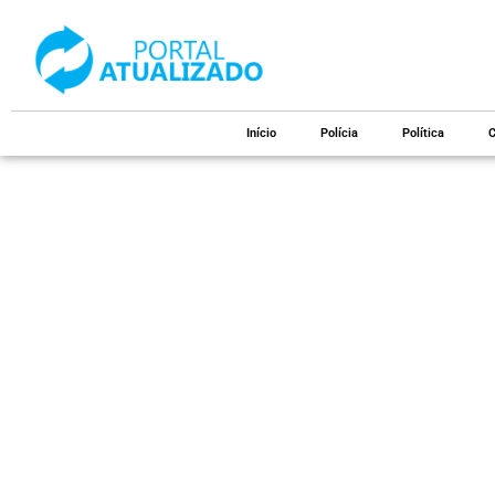
Início
Polícia
Política
C