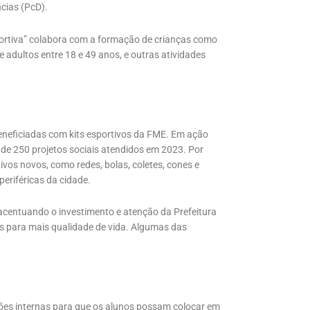
ncias (PcD).
ortiva” colabora com a formação de crianças como
 adultos entre 18 e 49 anos, e outras atividades
eneficiadas com kits esportivos da FME. Em ação
de 250 projetos sociais atendidos em 2023. Por
tivos novos, como redes, bolas, coletes, cones e
eriféricas da cidade.
acentuando o investimento e atenção da Prefeitura
cas para mais qualidade de vida. Algumas das
ões internas para que os alunos possam colocar em