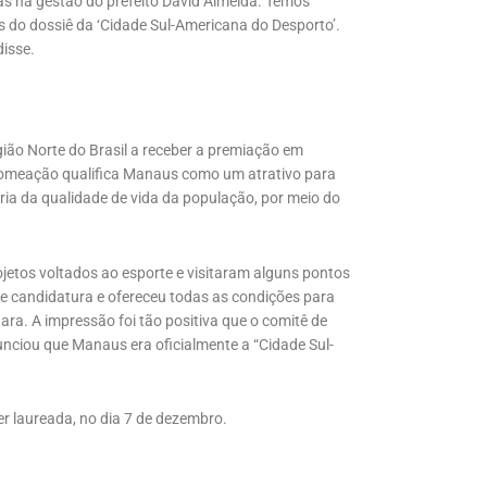
as na gestão do prefeito David Almeida. Temos
do dossiê da ‘Cidade Sul-Americana do Desporto’.
isse.
ião Norte do Brasil a receber a premiação em
 nomeação qualifica Manaus como um atrativo para
ria da qualidade de vida da população, por meio do
etos voltados ao esporte e visitaram alguns pontos
 de candidatura e ofereceu todas as condições para
ara. A impressão foi tão positiva que o comitê de
unciou que Manaus era oficialmente a “Cidade Sul-
er laureada, no dia 7 de dezembro.