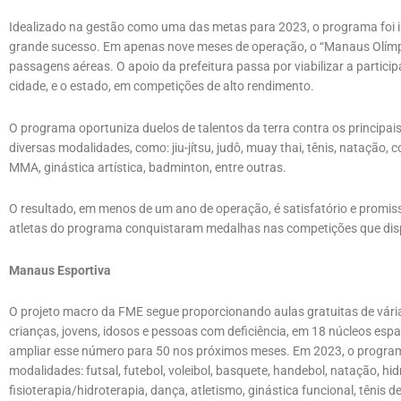
Idealizado na gestão como uma das metas para 2023, o programa foi 
grande sucesso. Em apenas nove meses de operação, o “Manaus Olímpi
passagens aéreas. O apoio da prefeitura passa por viabilizar a parti
cidade, e o estado, em competições de alto rendimento.
O programa oportuniza duelos de talentos da terra contra os principai
diversas modalidades, como: jiu-jítsu, judô, muay thai, tênis, natação, c
MMA, ginástica artística, badminton, entre outras.
O resultado, em menos de um ano de operação, é satisfatório e promi
atletas do programa conquistaram medalhas nas competições que di
Manaus Esportiva
O projeto macro da FME segue proporcionando aulas gratuitas de vária
crianças, jovens, idosos e pessoas com deficiência, em 18 núcleos es
ampliar esse número para 50 nos próximos meses. Em 2023, o programa
modalidades: futsal, futebol, voleibol, basquete, handebol, natação, hi
fisioterapia/hidroterapia, dança, atletismo, ginástica funcional, tênis de