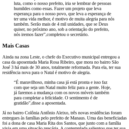
luta, como o nosso prefeito, iria se lembrar de pessoas
humildes como essas. Fazer um projeto que leva
esperança para o nosso povo, que leva a esperança de
ter uma vida melhor, é motivo de muita alegria para nós
também. Serão mais de 4 mil unidades, que se Deus
quiser, no próximo ano, sob a orientação do prefeito,
nós iremos fazer”,completou o secretário.
Mais Casas
Ainda na zona Leste, o chefe do Executivo municipal entregou a
casa da aposentada Maria Rosa Ribeiro, que mora no bairro São
José 3 há mais de 30 anos, totalmente reformada. Para ela, ter sua
residência nova para o Natal é motivo de alegria.
“É maravilhoso, minha casa já está pronta e isso faz
com que seja um Natal muito feliz para a gente. Hoje,
já faremos a mudança com os novos móveis também
para completar a felicidade. O sentimento é de
gratidão”,disse a aposentada.
Já no bairro Colônia Antônio Aleixo, três novas residências foram
entregues às famílias pelo prefeito de Manaus. Uma das beneficiadas
foi a dona de casa Maria Rita dos Santos, que junto com a família
vivia em uma situação precária. A contemplada salientou que ter sua