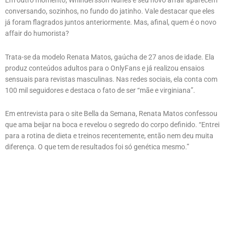
Em outro momento, Whindersson Nunes e seu novo affair aparecem
conversando, sozinhos, no fundo do jatinho. Vale destacar que eles
já foram flagrados juntos anteriormente. Mas, afinal, quem é o novo
affair do humorista?
Trata-se da modelo Renata Matos, gaúcha de 27 anos de idade. Ela
produz conteúdos adultos para o OnlyFans e já realizou ensaios
sensuais para revistas masculinas. Nas redes sociais, ela conta com
100 mil seguidores e destaca o fato de ser “mãe e virginiana”.
Em entrevista para o site Bella da Semana, Renata Matos confessou
que ama beijar na boca e revelou o segredo do corpo definido. “Entrei
para a rotina de dieta e treinos recentemente, então nem deu muita
diferença. O que tem de resultados foi só genética mesmo.”