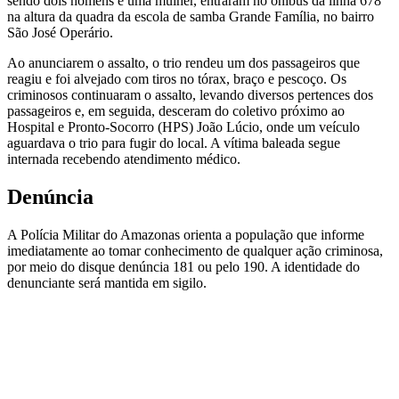
sendo dois homens e uma mulher, entraram no ônibus da linha 678
na altura da quadra da escola de samba Grande Família, no bairro
São José Operário.
Ao anunciarem o assalto, o trio rendeu um dos passageiros que
reagiu e foi alvejado com tiros no tórax, braço e pescoço. Os
criminosos continuaram o assalto, levando diversos pertences dos
passageiros e, em seguida, desceram do coletivo próximo ao
Hospital e Pronto-Socorro (HPS) João Lúcio, onde um veículo
aguardava o trio para fugir do local. A vítima baleada segue
internada recebendo atendimento médico.
Denúncia
A Polícia Militar do Amazonas orienta a população que informe
imediatamente ao tomar conhecimento de qualquer ação criminosa,
por meio do disque denúncia 181 ou pelo 190. A identidade do
denunciante será mantida em sigilo.